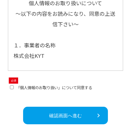
個人情報のお取り扱いについて
～以下の内容をお読みになり、同意の上送
信下さい～
１．事業者の名称
株式会社KYT
２．個人情報保護管理者の氏名又は職名、
所属及び連絡先
「個人情報のお取り扱い」について同意する
個人情報保護管理者 :（職名）管理本部長
連絡先 :（電話）03-5501-7811
３．利用目的について