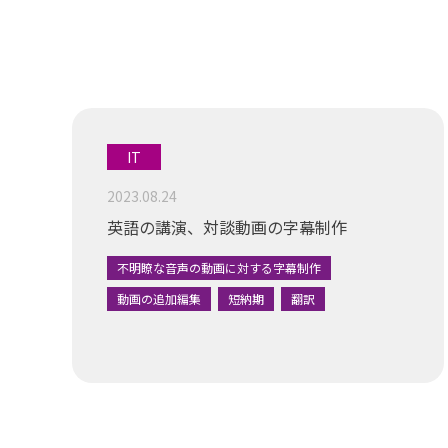
IT
2023.08.24
英語の講演、対談動画の字幕制作
不明瞭な音声の動画に対する字幕制作
動画の追加編集
短納期
翻訳