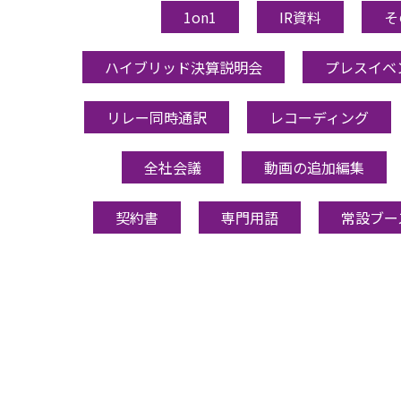
1on1
IR資料
そ
ハイブリッド決算説明会
プレスイベ
リレー同時通訳
レコーディング
全社会議
動画の追加編集
契約書
専門用語
常設ブー