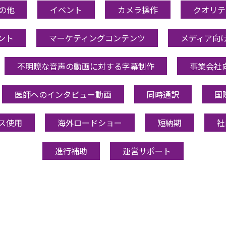
の他
イベント
カメラ操作
クオリテ
ント
マーケティングコンテンツ
メディア向
不明瞭な音声の動画に対する字幕制作
事業会社
医師へのインタビュー動画
同時通訳
国
ス使用
海外ロードショー
短納期
社
進行補助
運営サポート