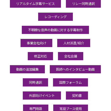
リアルタイム字幕サービス
リレー同時通訳
レコーディング
不明瞭な音声の動画に対する字幕制作
事業会社向け
人材派遣/紹介
修正対応
全社会議
動画の追加編集
医師へのインタビュー動画
同時通訳
国際フォーラム
外部向けイベント
契約書
専門用語
常設ブース使用