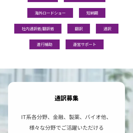
海外ロードショー
短納期
社内通訳者/翻訳者
翻訳
通訳
進行補助
運営サポート
通訳募集
IT系各分野、⾦融、製薬、バイオ他、
様々な分野で
ご活躍いただける