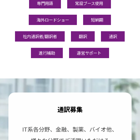
専門用語
常設ブース使用
海外ロードショー
短納期
社内通訳者/翻訳者
翻訳
通訳
進行補助
運営サポート
通訳募集
IT系各分野、⾦融、製薬、バイオ他、