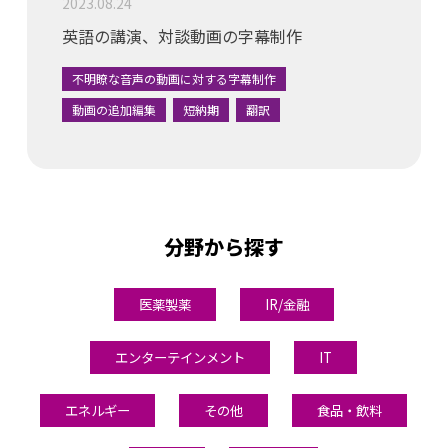
2023.08.24
英語の講演、対談動画の字幕制作
不明瞭な音声の動画に対する字幕制作
動画の追加編集
短納期
翻訳
分野から探す
医薬製薬
IR/金融
エンターテインメント
IT
エネルギー
その他
食品・飲料