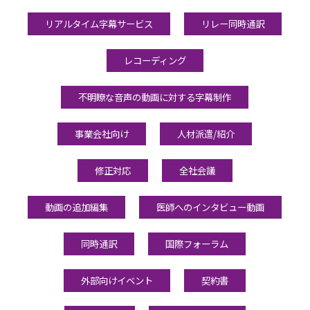
リアルタイム字幕サービス
リレー同時通訳
レコーディング
不明瞭な音声の動画に対する字幕制作
事業会社向け
人材派遣/紹介
修正対応
全社会議
動画の追加編集
医師へのインタビュー動画
同時通訳
国際フォーラム
外部向けイベント
契約書