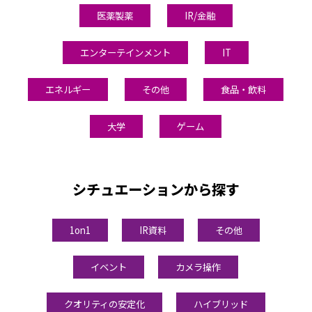
医薬製薬
IR/金融
エンターテインメント
IT
エネルギー
その他
食品・飲料
大学
ゲーム
シチュエーションから探す
1on1
IR資料
その他
イベント
カメラ操作
クオリティの安定化
ハイブリッド