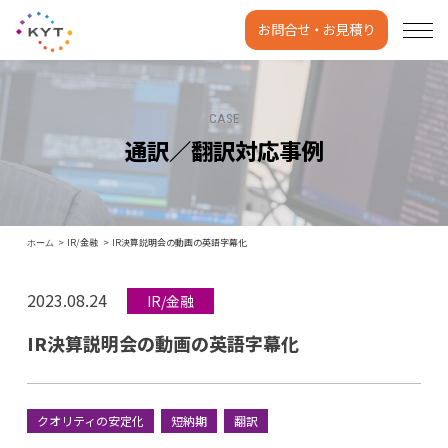
お問合せ・お見積り
CASE
通訳／翻訳対応事例
IR/金融
IR決算説明会の動画の英語字幕化
ホーム
2023.08.24
IR/金融
IR決算説明会の動画の英語字幕化
クオリティの安定化
短納期
翻訳