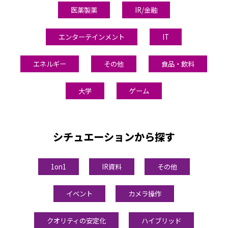
医薬製薬
IR/金融
エンターテインメント
IT
エネルギー
その他
食品・飲料
大学
ゲーム
シチュエーションから探す
1on1
IR資料
その他
イベント
カメラ操作
クオリティの安定化
ハイブリッド